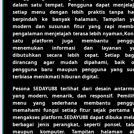
dalam satu tempat. Pengguna dapat menjelaj
setiap menu dengan lebih praktis tanpa ha
berpindah ke banyak halaman. Tampilan y
modern dan susunan fitur yang rapi memb
pengalaman menjelajah terasa lebih nyaman,Kon
satu platform juga membantu pengg
menemukan informasi dan layanan y
dibutuhkan secara lebih cepat. Setiap bag
dirancang agar mudah dipahami, baik o
pengguna baru maupun pengguna yang su
terbiasa menikmati hiburan digital.
Pesona SEDAYU88 terlihat dari desain antarm
yang modern, menarik, dan responsif. Pemili
menu yang sederhana membantu pengg
memahami fungsi setiap fitur sejak pertama k
mengakses platform.SEDAYU88 dapat dibuka mela
berbagai jenis perangkat, seperti ponsel, tabl
maupun komputer. Tampilan halaman a