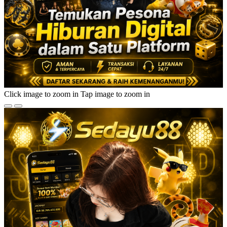
Click image to zoom in
Tap image to zoom in