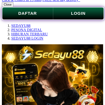
Close
DAFTAR
LOGIN
SEDAYU88
PESONA DIGITAL
HIBURAN TERBARU
SEDAYU88 LOGIN