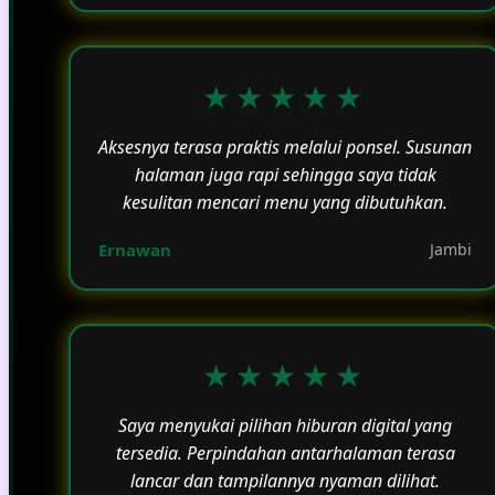
★★★★★
Aksesnya terasa praktis melalui ponsel. Susunan
halaman juga rapi sehingga saya tidak
kesulitan mencari menu yang dibutuhkan.
Ernawan
Jambi
★★★★★
Saya menyukai pilihan hiburan digital yang
tersedia. Perpindahan antarhalaman terasa
lancar dan tampilannya nyaman dilihat.