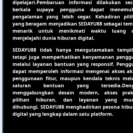
dipelajari.Pembaruan informasi dilakukan sec
berkala supaya pengguna dapat menemu
pengalaman yang lebih segar. Kehadiran pili
yang beragam menjadikan SEDAYU88 sebagai tem
menarik untuk menikmati waktu luang 
menjelajahi dunia hiburan digital.
SEDAYU88 tidak hanya mengutamakan tampil
tetapi juga memperhatikan kenyamanan pengg
melalui layanan bantuan yang responsif. Pengg
dapat memperoleh informasi mengenai akses ak
penggunaan fitur, maupun kendala teknis mela
saluran bantuan yang tersedia.Den
menggabungkan desain modern, akses prakt
pilihan hiburan, dan layanan yang mu
dihubungi, SEDAYU88 menghadirkan pesona hibu
digital yang lengkap dalam satu platform.