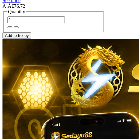
See price
Ã‚Â£76.72
Quantity
Add to trolley